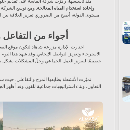
منذ تأسيسها، ركّزت شركة الماسة على تقديم حل
MBR، محطات STP وETP،GTP وإعادة استخدام المياه المعالجة
. ومع توسع الشركة 
مستوى الدولة، أصبح من الضروري تعزيز العلاقة بين 
أجواء من التفاعل 
اختارت الإدارة مزرعة شاهاد لتكون موقع الفعا
الاسترخاء وتعزيز التواصل الإيجابي. وقد شهد هذا اليوم 
خصيصًا لتعزيز العمل الجماعي وحلّ المشكلات بشكل تعا
تميّزت الأنشطة بطابعها المرح والتفاعلي، حيث 
التعاون، وبناء استراتيجيات جماعية للفوز. وقد أظهر ال