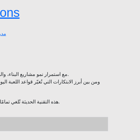
ions
مدو
مع استمرار نمو مشاريع البناء، والصناعة، والبنية التحتية في دولة الإمارات، ترتفع الحاجة إلى حلول أكثر أمانًا، وأكثر نظافة، وأكثر استدامة لمعالجة مياه الصرف.
ومن بين أبرز الابتكارات التي تُغيّر قواعد اللعبة اليو
هذه التقنية الحديثة تُلغي تمامًا استخدام الأحماض الخطرة التي كانت تُستعمل في معالجة مياه الخرسانة، وتوفر بديلاً أكثر أمانًا، وأكثر موثوقية، وصديقًا للبيئة.