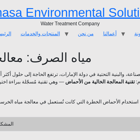
asa Environmental Solut
Water Treatment Company
نة
أعمالنا
من نحن
المنتجات والخدمات
الرئيس
تقنية CCUS
غشاء Monyin®
مياه الصرف: معالج
م:
تقنية المعالجة الخالية من الأحماض
— وهي تقنية مُسجّلة ببراءة اخت
المشكلة