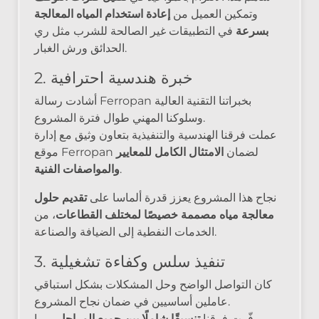
وتمكين العميل من
إعادة استخدام المياه المعالجة
بسرعة
في التطبيقات غير الصالحة للشرب مثل ري
الحدائق ورش الغبار.
2. خبرة هندسية احترافية
أشادت رسالة Ferropan بخبراتنا التقنية العالية
وسلوكنا المهني طوال فترة المشروع.
عملت فرقنا الهندسية والتنفيذية بتعاون وثيق مع إدارة
موقع Ferropan لضمان
الامتثال الكامل للمعايير
.
والمواصفات الفنية
نجاح هذا المشروع يعزز قدرة ألماسا على
تقديم حلول
معالجة مياه مصممة خصيصًا لمختلف القطاعات
، من
الخدمات النفطية إلى الضيافة والصناعة.
3. تنفيذ سلس وكفاءة تشغيلية
كان التواصل الواضح وحل المشكلات بشكل استباقي
عاملين أساسيين في ضمان نجاح المشروع.
وفّرت فرقنا
تنسيقًا شاملًا بين جميع المراحل
، مما