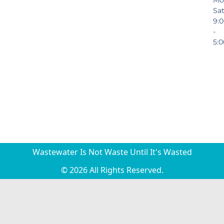
Mo
Sa
9:
-
5:
Wastewater Is Not Waste Until It's Wasted
© 2026 All Rights Reserved.