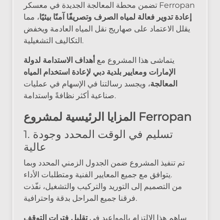
تضمن محطة المعالجة الجديدة في معسكر Ferropan
إعادة تدوير فعالة لمياه الصرف وتصريفًا آمنًا بيئيًا
، مما
يقلل الاعتماد على صهاريج نقل المياه العادمة ويخفض
التكاليف التشغيلية.
يتماشى هذا المشروع مع
أهداف الاستدامة لدولة
الإمارات ومعايير بلدية دبي لإعادة استخدام المياه
المعالجة
، ويجسد رسالتنا في الإسهام في عمليات
صناعية أكثر نظافةً واستدامة.
المزايا الرئيسية لمشروع Ferropan
1. تسليم في الوقت المحدد وجودة
عالية
تم تنفيذ المشروع ضمن الجدول الزمني المحدد وبما
يتوافق مع جميع المعايير الفنية ومتطلبات الأداء.
من التصميم إلى التوريد والتركيب والتشغيل، نفّذت
فرقنا جميع المراحل بدقة واحترافية.
ساهم هذا الالتزام بالمواعيد في
تقليل فترات التوقف