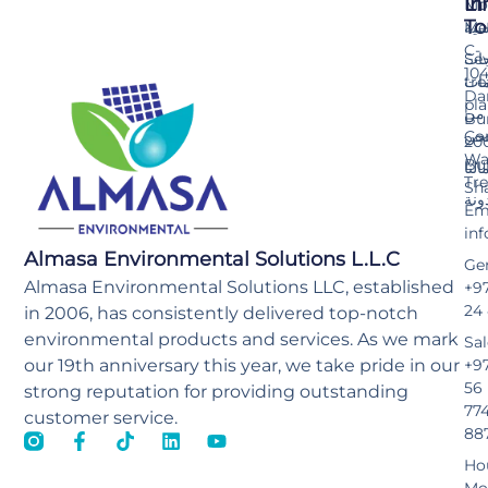
Li
In
Mo
To
Me
سية
C-
Se
جات
10
tr
مات
Da
pla
من
Bu
Co
حن
20
Wa
Bu
النا
Tr
Sh
ونة
Ema
in
Almasa Environmental Solutions L.L.C
Gen
Almasa Environmental Solutions LLC, established
+97
24
in 2006, has consistently delivered top-notch
environmental products and services. As we mark
Sal
our 19th anniversary this year, we take pride in our
+9
56
strong reputation for providing outstanding
77
customer service.
88
Ho