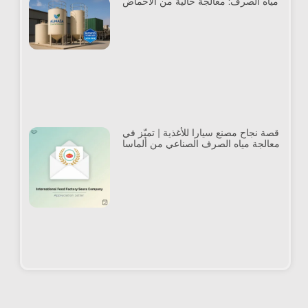
مياه الصرف: معالجة خالية من الأحماض
قصة نجاح مصنع سيارا للأغذية | تميّز في
معالجة مياه الصرف الصناعي من ألماسا