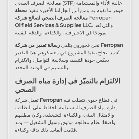
معالجة الصرف الصحي (STP) عالية الأداء والمستدامة
جوهر ما نقوم به. ومن أبرز إنجازاتنا الأخيرة تنفيذ
محطة
معالجة الصرف الصحي لصالح شركة Ferropan
، والتي تُعد
Oilfield Services & Supplies LLC
نموذجًا في الاحترافية، والكفاءة، والدقة التقنية.
رسالة تقدير من شركة Ferropan
نحن فخورون بتلقي
تُشيد بنجاح تنفيذ المشروع في معسكرهم. هذا التقدير
يعكس جودة التنفيذ، وسلاسة التواصل، والالتزام
بالتسليم في الوقت المحدد.
الالتزام بالتميّز في إدارة مياه الصرف
الصحي
في قطاع حيوي تتطلب فيه
Ferropan
تعمل شركة
إدارة مياه الصرف المستدامة للحفاظ على النظافة،
والامتثال البيئي، والكفاءة التشغيلية. وكان مطلبهم
واضحًا: نظام معالجة موثوق وسهل التشغيل — وقد
قدّمت ألماسا ذلك بدقة وكفاءة.