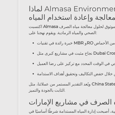
لماذا Almasa Environmental Solutions
معالجة وإعادة استخدام المياه
سمعة قوية في دبي والإمارات كمزود موثوق لحلول معالجة مياه الصرف
Almasa
اكتسبت
الصحي والمياه الرمادية. ويقوم نهجنا على:
 من الأحماض
RO
و
MBR
خبرة رائدة في تقنيات
Dubai Cro
نجاح مثبت في مشاريع كبرى مثل
في في الوقت المحدد مع تركيز على رضا العميل
ن خلال خفض التكاليف وتحقيق أهداف الاستدامة
China Stat
ويُعد التقدير المستمر من عملائنا، مثل
الثابت بالجودة والتميز.
 الصرف في مشاريع الإمارات
ية، أصبحت إدارة المياه المستدامة شرطًا أساسيًا في