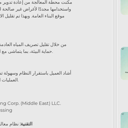
مكنت محطة المعالجة من إعادة تدوير مي
واستخدامها مجددًا لأغراض غير صالحة 
موقع البناء العامة. وبهذا تم تقليل 
من خلال تقليل تصريف المياه العادم
حماية البيئة، بما يتماشى مع التزام دبي بالاستدامة ومسؤولية العميل تجاه المجتمع.
أشاد العميل باستقرار النظام وسهولة تشغ
العمليات اليومية دون الحاجة إلى إشراف معقد أو صيانة مكثفة.
g Corp. (Middle East) LLC.
محطة معالجة م
التقنية:
نظام معالجة