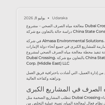
Udaraka
يوليو 8, 2026
Dubai Cro
معالجة مياه الصرف الصحي – مشروع
China State Cons
دراسة حالة بالتعاون مع شركة
بتقديم أنظمة معالجة مياه
Almasa Environmental Solutions
في شركة
رمة للمشاريع الكبرى في جميع أنحاء دولة الإمارات
لناجحة تنفيذ محطة معالجة مياه الصرف الصحي لمشروع
China Sta
، بالتعاون مع شركة
Dubai Crossing
Corp. (Middle East) LLC
من إدارة العميل، التي أشادت باحترافية فريق العمل
ونزاهته وكفاءته العالية.
ه الصرف في المشاريع الكبرى
كميات كبيرة من المياه لأعمال الإنشاء
Dubai Crossing
تتطلب المشاريع الضخمة مثل
نظام فعال لمعالجة المياه، تصبح عملية التخلص من