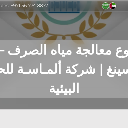
ales: +971 56 774 8877
 معالجة مياه الصرف –
نغ | شركة ألمـاسـة لل
البيئية